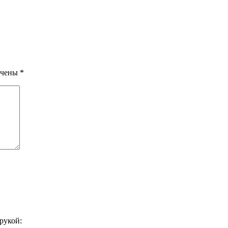
ечены
*
рукой: