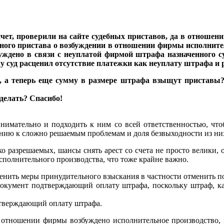
 счет, проверили на сайте судебных приставов, да в отноше
бного пристава о возбуждении в отношении фирмы исполнитель
уждено в связи с неуплатой фирмой штрафа назначенного с
му суд расценил отсутствие платежки как неуплату штрафа и
, а теперь еще сумму в размере штрафа взыщут приставы? 
сделать? Спасибо!
нимательно и подходить к ним со всей ответственностью, что
нию к сложно решаемым проблемам и доля безвыходности из них
о разрешаемых, шансы снять арест со счета не просто велики, 
полнительного производства, что тоже крайне важно.
 отменить меры принудительного взыскания в частности отменить 
документ подтверждающий оплату штрафа, поскольку штраф, как
дтверждающий оплату штрафа.
 отношении фирмы возбуждено исполнительное производство, 