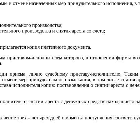
мы и отмене назначенных мер принудительного исполнения, в т
олнительного производства;
ельного производства и снятия ареста со счета;
прилагается копия платежного документа.
ым приставом-исполнителем которого, в отношении фирмы возб
н.
 дни приема, лично судебному приставу-исполнителю. Таким 
отмене мер принудительного взыскания, в том числе снятия ар
истава-исполнителя копию постановления о снятии ареста с дене
полнителя о снятии ареста с денежных средств находящиеся на
в течение трех – четырех дней с момента поступления соответст