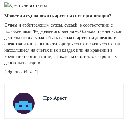
блокировки операций по
счету
Может ли суд наложить арест на счет организации?
Отмена
14.03.2016
блокировки операций
Судом
и арбитражным судом,
судьей
, в соответствии с
положениями Федерального закона «О банках и банковской
12.02.2016
деятельности», может быть наложен
арест на денежные
Ответственность за
средства
и иные ценности юридических и физических лиц,
легализацию доходов
находящиеся на счетах и во вкладах или на хранении в
кредитной организации, а также на остаток электронных
денежных средств.
[adguru adid=»1″]
Про Арест