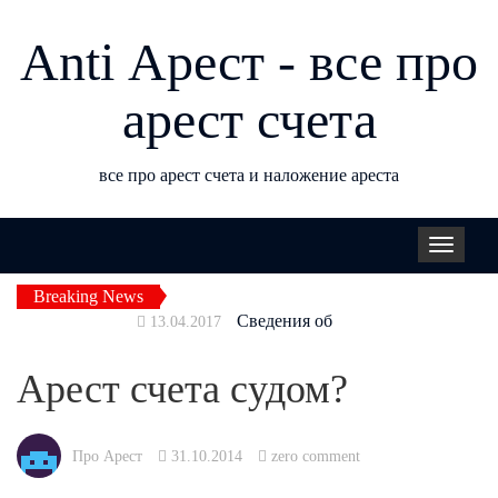
Anti Арест - все про
арест счета
все про арест счета и наложение ареста
Перекл
навига
Breaking News
Сведения об
13.04.2017
исполнительных
производствах
Арест счета судом?
Блокировка
06.06.2016
операций по счету
Основания
04.05.2016
Про Арест
31.10.2014
zero comment
блокировки операций
Порядок
04.04.2016